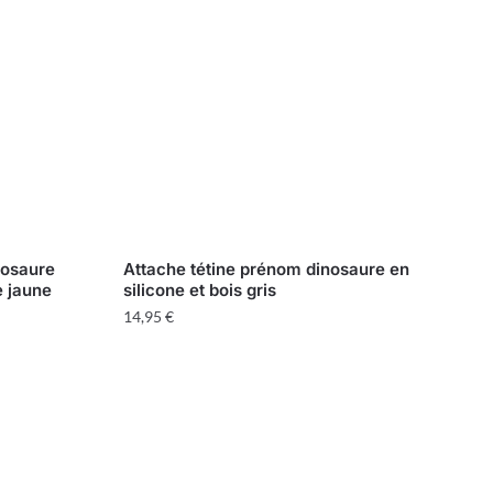
nosaure
Attache tétine prénom dinosaure en
e jaune
silicone et bois gris
14,95
€