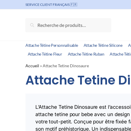
Skip
Skip
SERVICE CLIENT FRANÇAIS 🇫🇷
to
to
navigation
content
Recherche
Recherche
pour :
Attache Tétine Personnalisable
Attache Tétine Silicone
A
Attache Tétine Fleur
Attache Tétine Ruban
Attache Téti
Accueil
»
Attache Tetine Dinosaure
Attache Tetine D
L’Attache Tetine Dinosaure est l’accessoi
attache tetine pour bebe avec un design d
votre tout-petit. Conçue pour être fixée 
son motif préhistorique. Un indispensabl