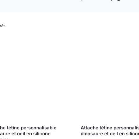
Trié
hés
par
popularité
he tétine personnalisable
Attache tétine personnali
aure et oeil en silicone
dinosaure et oeil en silic