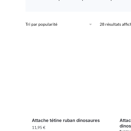
28 résultats affic
Attache tétine ruban dinosaures
Attac
dinos
11,95
€