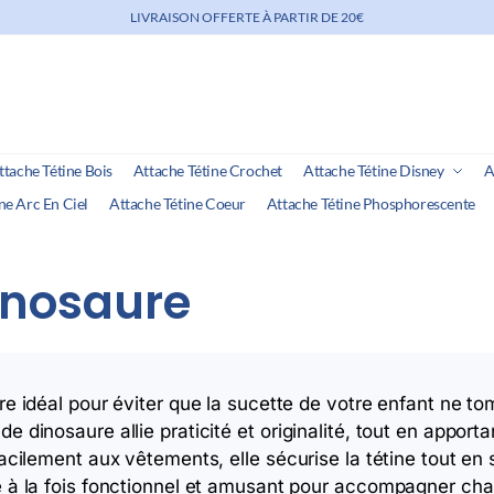
LIVRAISON OFFERTE À PARTIR DE 20€
ttache Tétine Bois
Attache Tétine Crochet
Attache Tétine Disney
A
ne Arc En Ciel
Attache Tétine Coeur
Attache Tétine Phosphorescente
inosaure
re idéal pour éviter que la sucette de votre enfant ne t
e dinosaure allie praticité et originalité, tout en appor
facilement aux vêtements, elle sécurise la tétine tout en 
e à la fois fonctionnel et amusant pour accompagner cha