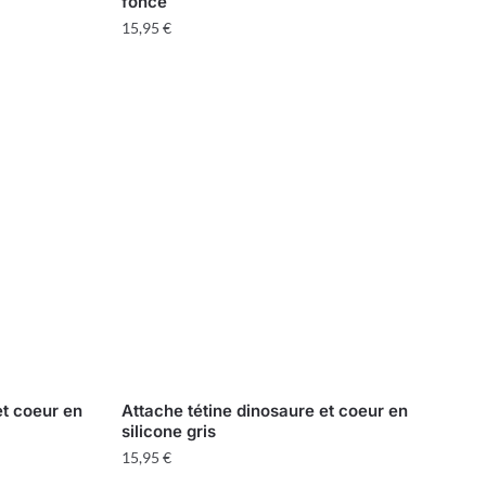
foncé
15,95
€
et coeur en
Attache tétine dinosaure et coeur en
silicone gris
15,95
€