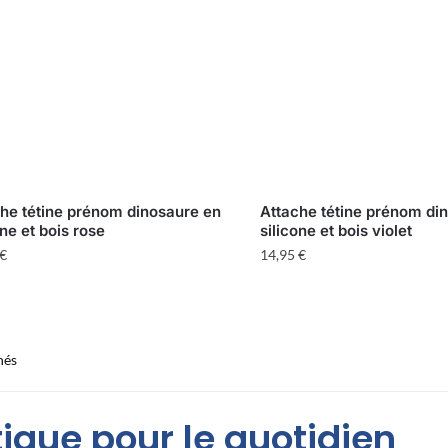
he tétine prénom dinosaure en
Attache tétine prénom di
one et bois rose
silicone et bois violet
€
14,95
€
Trié
hés
par
popularité
ique pour le quotidien