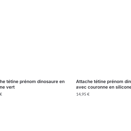
he tétine prénom dinosaure en
Attache tétine prénom di
one vert
avec couronne en silicone
€
14,95
€