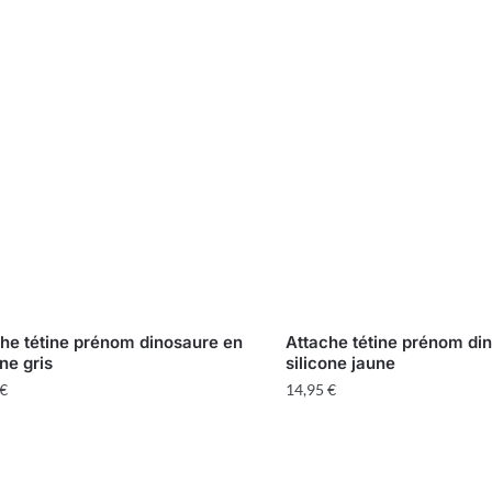
he tétine prénom dinosaure en
Attache tétine prénom di
one gris
silicone jaune
€
14,95
€