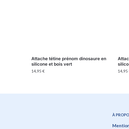
Attache tétine prénom dinosaure en
Attac
silicone et bois vert
silic
14,95
€
14,95
À PROP
Mention