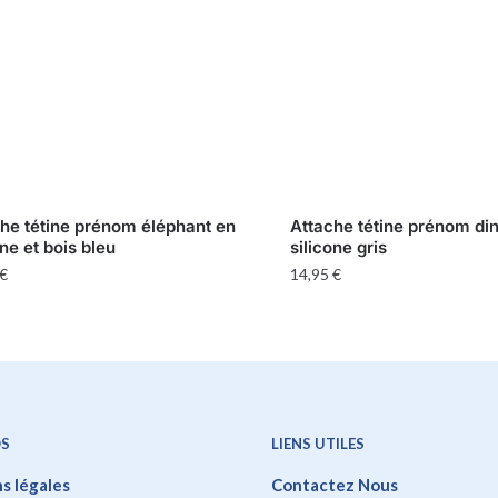
he tétine prénom éléphant en
Attache tétine prénom di
one et bois bleu
silicone gris
€
14,95
€
OS
LIENS UTILES
s légales
Contactez Nous