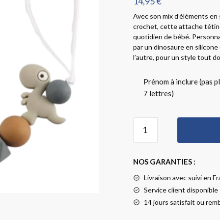
14,95
€
Avec son mix d’éléments en s
crochet, cette attache tétin
quotidien de bébé. Personnal
par un dinosaure en silicone
l’autre, pour un style tout d
Prénom à inclure (pas p
7 lettres)
NOS GARANTIES :
Livraison
avec suivi en Fr
Service client disponible
14 jours satisfait ou re