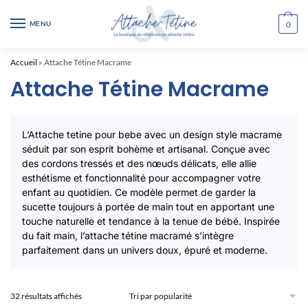
Skip
Skip
to
to
MENU
0
navigation
content
Accueil
»
Attache Tétine Macrame
Attache Tétine Macrame
L’Attache tetine pour bebe avec un design style macrame
séduit par son esprit bohème et artisanal. Conçue avec
des cordons tressés et des nœuds délicats, elle allie
esthétisme et fonctionnalité pour accompagner votre
enfant au quotidien. Ce modèle permet de garder la
sucette toujours à portée de main tout en apportant une
touche naturelle et tendance à la tenue de bébé. Inspirée
du fait main, l’attache tétine macramé s’intègre
parfaitement dans un univers doux, épuré et moderne.
Trié
32 résultats affichés
par