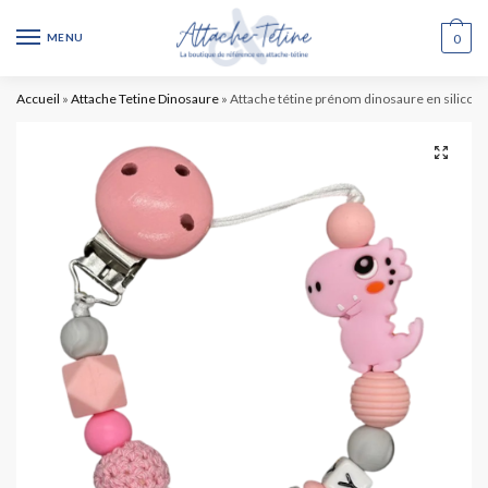
MENU
0
Accueil
»
Attache Tetine Dinosaure
»
Attache tétine prénom dinosaure en silicon