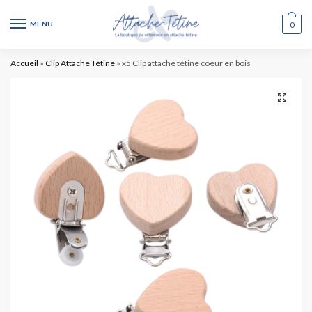
MENU
0
Accueil
»
Clip Attache Tétine
»
x5 Clip attache tétine coeur en bois