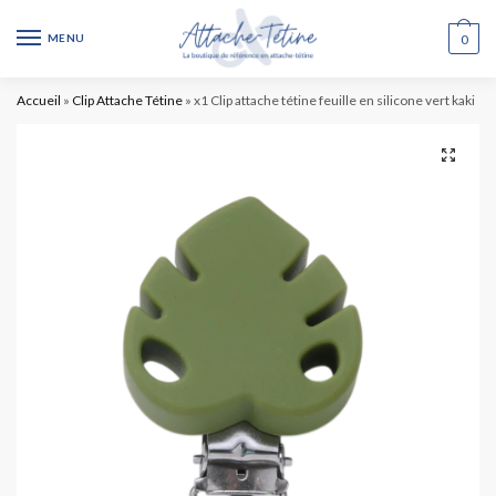
MENU
0
Accueil
»
Clip Attache Tétine
»
x1 Clip attache tétine feuille en silicone vert kaki